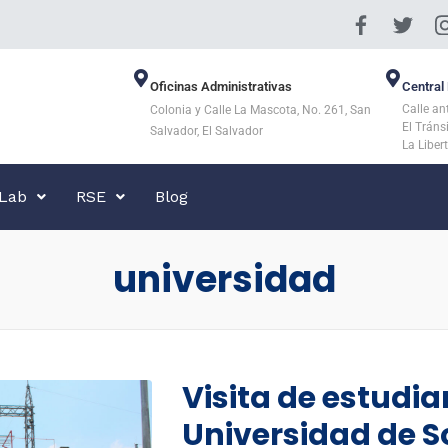
Oficinas Administrativas
Central 
Calle an
Colonia y Calle La Mascota, No. 261, San
El Tráns
Salvador, El Salvador
La Liber
 Lab
RSE
Blog
universidad
Visita de estudia
Universidad de 