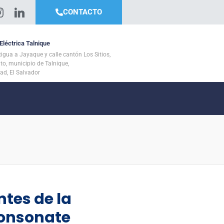
CONTACTO
Eléctrica Talnique
tigua a Jayaque y calle cantón Los Sitios,
ito, municipio de Talnique,
tad, El Salvador
ntes de la
Sonsonate