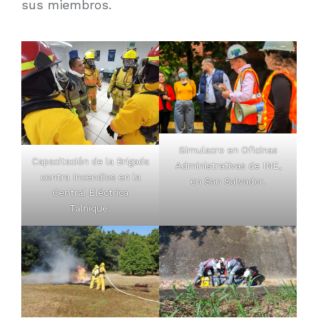
sus miembros.
Simulacro en Oficinas
Capacitación de la Brigada
Administrativas de INE,
contra Incendios en la
en San Salvador.
Central Eléctrica
Talnique.