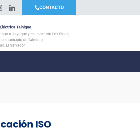
CONTACTO
Eléctrica Talnique
tigua a Jayaque y calle cantón Los Sitios,
ito, municipio de Talnique,
tad, El Salvador
ficación ISO