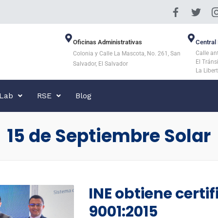
Oficinas Administrativas
Central 
Calle an
Colonia y Calle La Mascota, No. 261, San
El Tráns
Salvador, El Salvador
La Liber
 Lab
RSE
Blog
15 de Septiembre Solar
INE obtiene certi
9001:2015